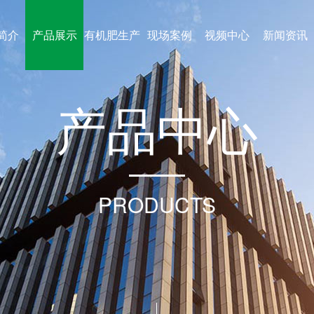
简介
产品展示
有机肥生产
现场案例
视频中心
新闻资讯
产
品
中
心
线
PRODUCTS