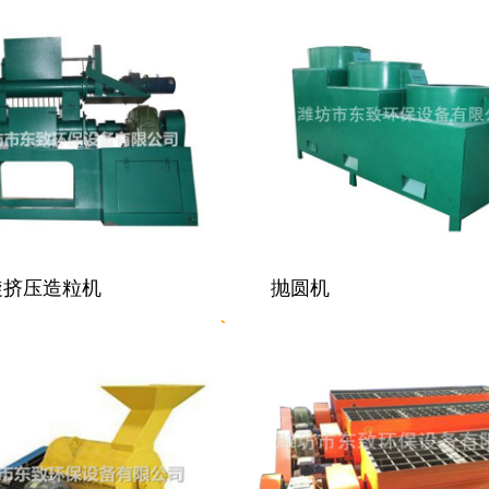
旋挤压造粒机
抛圆机