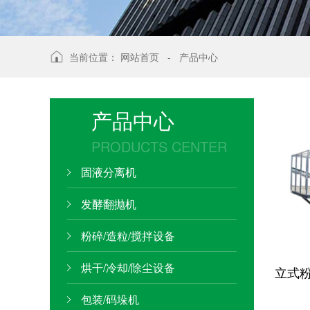
当前位置：
网站首页
-
产品中心
产品中心
PRODUCTS CENTER
固液分离机
发酵翻抛机
粉碎/造粒/搅拌设备
烘干/冷却/除尘设备
立式
包装/码垛机